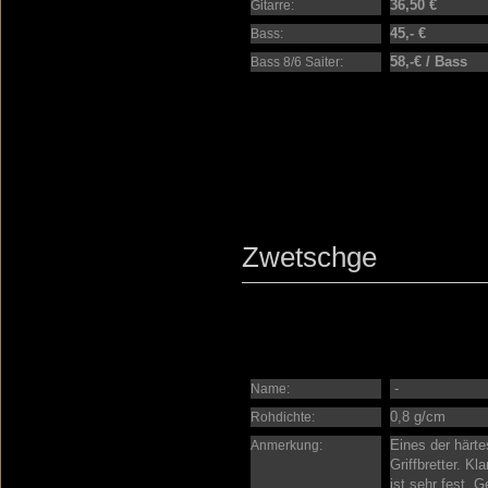
36,50 €
Gitarre:
45,- €
Bass:
58,-€ / Bass
Bass 8/6 Saiter:
Zwetschge
-
Name:
0,8 g/cm
Rohdichte:
Eines der härte
Anmerkung:
Griffbretter. K
ist sehr fest. G