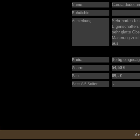
Cordia dodecan
Name:
-
Rohdichte:
Sehr hartes fe
Anmerkung:
Eigenschaften.
sehr glatte Obe
Maserung zeichn
aus.
(fertig eingesä
Preis:
54,50 €
Gitarre:
69,- €
Bass:
-
Bass 8/6 Saiter: