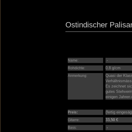
Ostindischer Palisa
-
Name:
0,8 g/cm
Rohdichte:
Quasi der Klass
Anmerkung:
Verhältnismässi
Es zeichnet sic
gutes Stehverm
einigen Jahren 
(fertig eingesä
Preis:
33,50 €
Gitarre:
-
Bass: