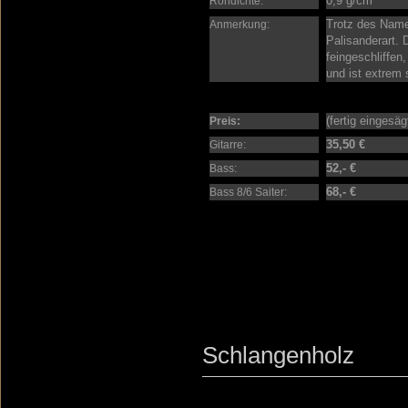
0,9 g/cm
Rohdichte:
Trotz des Name
Anmerkung:
Palisanderart. D
feingeschliffen
und ist extrem s
(fertig eingesä
Preis:
35,50 €
Gitarre:
52,- €
Bass:
68,- €
Bass 8/6 Saiter:
Schlangenholz