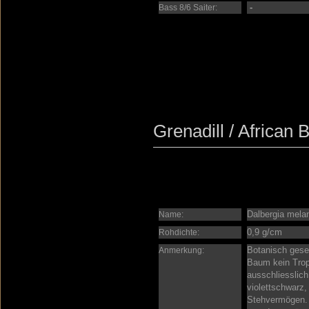
-
Bass 8/6 Saiter:
Grenadill / African
Dalbergia mela
Name:
0,9 g/cm
Rohdichte:
Botanisch gese
Anmerkung:
Baum kein Trope
ausschliesslic
violettschwarz,
Stehvermögen. 