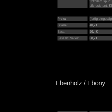
trotzdem spürt 
pilzresistent. Kl
(fertig eingesä
Preis:
40,- €
Gitarre:
50,- €
Bass:
68,- €
Bass 8/6 Saiter:
Ebenholz / Ebony