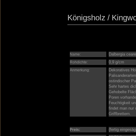
Königsholz / Kingw
Dalbergia ceare
Name:
0,9 g/cm
Rohdichte:
Dekoratives Hol
Anmerkung:
Palisanderarten
ostindischer Pa
Sehr hartes di
Gehobelte Fläc
Poren vorhande
Feuchtigkeit un
findet man nur 
Griffbrettern.
(fertig eingesä
Preis: