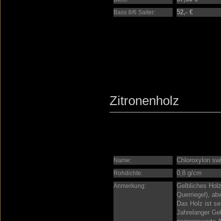
52,- €
Bass 8/6 Saiter:
Zitronenholz
Chloroxylon swi
Name:
0,8 g/cm
Rohdichte:
Gelbliches Holz
Anmerkung:
Querriegel), ab
Das Holz ist se
Jahrelanger Geb