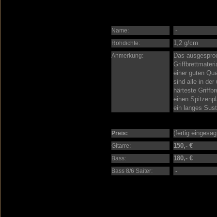
-
Name:
1,2 g/cm
Rohdichte:
Das ausgesproc
Anmerkung:
Griffbrettmater
einer guten Qua
sind alle in de
härteste Griffb
einen Spitzenpla
ein langes Sust
(fertig eingesä
Preis:
150,- €
Gitarre:
180,- €
Bass:
-
Bass 8/6 Saiter: