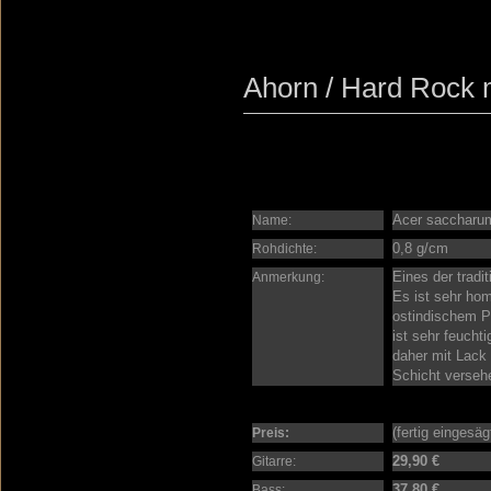
Ahorn / Hard Rock 
Acer saccharu
Name:
0,8 g/cm
Rohdichte:
Eines der tradit
Anmerkung:
Es ist sehr hom
ostindischem Pa
ist sehr feuchti
daher mit Lack 
Schicht verseh
(fertig eingesä
Preis:
29,90 €
Gitarre:
37,80 €
Bass: