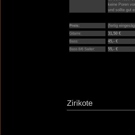
keine Poren vo
und sollte gut 
(fertig eingesä
Preis:
31,50 €
Gitarre:
45,- €
Bass:
55,- €
Bass 8/6 Saiter:
Zirikote