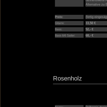
nennenswerte A
Alternative zu 
(fertig eingesä
Preis:
33,50 €
Gitarre:
52,- €
Bass:
68,- €
Bass 8/6 Saiter:
Rosenholz