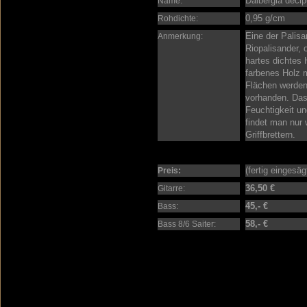
Dalbergia decip
Name:
0,95 g/cm
Rohdichte:
Eine der Palisa
Anmerkung:
Riopalisander, 
hartes dichtes
farbenes Holz m
Flächen werden
vorhanden. Das
Feuchtigkeit un
findet man nur 
Griffbrettern.
(fertig eingesä
Preis:
36,50 €
Gitarre:
45,- €
Bass:
58,- €
Bass 8/6 Saiter: