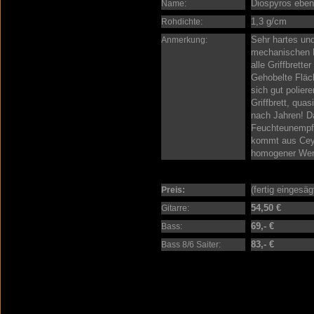
Diospyros ebe
Name:
1,3 g/cm
Rohdichte:
Sehr hartes un
Anmerkung:
mechanischen E
alle Griffbrette
Gehobelte Fläc
sich gut polier
Griffbrett, qua
nach Jahren! Da
Feuchteunempfi
kommt aus Ceylo
homogener Werk
(fertig eingesä
Preis:
54,50 €
Gitarre:
69,- €
Bass:
83,- €
Bass 8/6 Saiter: