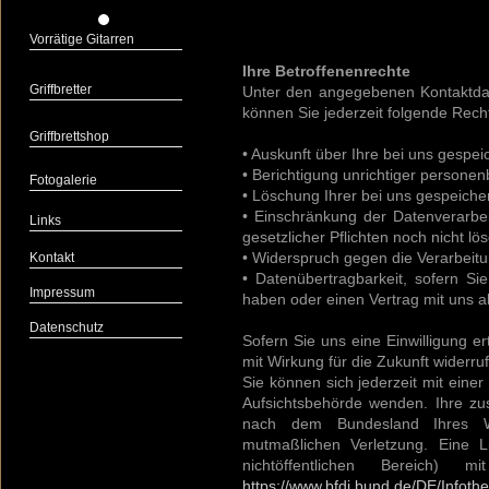
Vorrätige Gitarren
Ihre Betroffenenrechte
Griffbretter
Unter den angegebenen Kontaktda
können Sie jederzeit folgende Rec
Griffbrettshop
• Auskunft über Ihre bei uns gespe
• Berichtigung unrichtiger persone
Fotogalerie
• Löschung Ihrer bei uns gespeiche
• Einschränkung der Datenverarbei
Links
gesetzlicher Pflichten noch nicht lö
• Widerspruch gegen die Verarbeitu
Kontakt
• Datenübertragbarkeit, sofern Sie
Impressum
haben oder einen Vertrag mit uns 
Datenschutz
Sofern Sie uns eine Einwilligung er
mit Wirkung für die Zukunft widerru
Sie können sich jederzeit mit eine
Aufsichtsbehörde wenden. Ihre zus
nach dem Bundesland Ihres Wo
mutmaßlichen Verletzung. Eine L
nichtöffentlichen Bereich) 
https://www.bfdi.bund.de/DE/Infothe