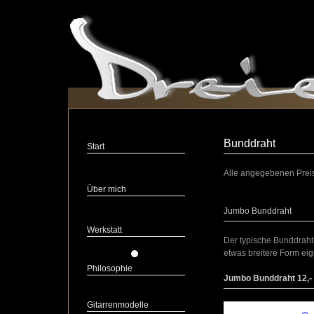
Bunddraht
Start
Alle angegebenen Preis
Über mich
Jumbo Bunddraht
Werkstatt
Der typische Bunddraht f
etwas breitere Form eign
Philosophie
Jumbo Bunddraht 12,- €
Gitarrenmodelle